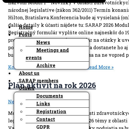
názvom Modul 1 – Novinky v oblasti zdravotníckyc
národnej legislatíve (zákon 362/2011) Termín konania 
Hilton, Bratislava.Konferencia bude aj vysielaná (o
ďalšie detaily k účasti nájdete tu: SARAP 2026 Modu
Home
Registračný formulár vyplňte online najneskôr do 19.
Posts
prosím, na sarap@sarap.sk. Formulár na otázky k 
News
potvrdzovacej strane po prihlásení a dostanete ho 
Meetings and
budú posunuté prednášateľom, aby sa na ne vopred pr
events
Archive
Konferencia SARAP 2026 modul 1
Read More »
About us
SARAP members
Plán aktivít na rok 2026
Others
Documents
News
/
Roman Maas
Links
Registration
Modul 1 SARAP 2.6.2026témy z oblasti zdravotníck
Contact
legislatíve Modul 2 SARAP 14.10.2026 témy z oblasti
GDPR
Valné zhromaždenie 2.12.2026 Všetky podujatia sa b