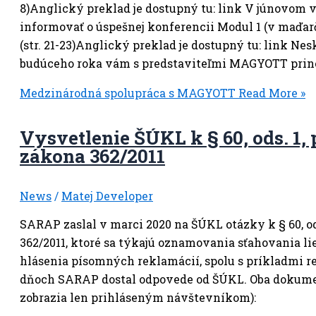
8)Anglický preklad je dostupný tu: link V júnovom 
informovať o úspešnej konferencii Modul 1 (v maďar
(str. 21-23)Anglický preklad je dostupný tu: link Ne
budúceho roka vám s predstaviteľmi MAGYOTT prine
Medzinárodná spolupráca s MAGYOTT
Read More »
Vysvetlenie ŠÚKL k § 60, ods. 1, 
zákona 362/2011
News
/
Matej Developer
SARAP zaslal v marci 2020 na ŠÚKL otázky k § 60, ods
362/2011, ktoré sa týkajú oznamovania sťahovania li
hlásenia písomných reklamácií, spolu s príkladmi re
dňoch SARAP dostal odpovede od ŠÚKL. Oba dokume
zobrazia len prihláseným návštevníkom):