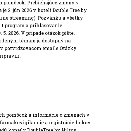
h pomôcok. Prebiehajúce zmeny v
je 2. jún 2026 v hoteli Double Tree by
nline streaming). Pozvánku a všetky
l 1 program a prihlasovanie
 5. 2026. V prípade otázok píšte,
uvedeným témam je dostupný na
aj v potvrdzovacom emaile.Otázky
ipravili.
ych pomôcok a informácie o zmenách v
 farmakovigilancie a registrácie liekov
udú konať v DoubleTree by Hilton,