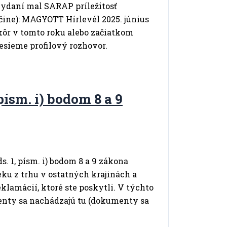
vydaní mal SARAP príležitosť
čine): MAGYOTT Hírlevél 2025. június
skôr v tomto roku alebo začiatkom
sieme profilový rozhovor.
písm. i) bodom 8 a 9
. 1, písm. i) bodom 8 a 9 zákona
eku z trhu v ostatných krajinách a
klamácií, ktoré ste poskytli. V týchto
nty sa nachádzajú tu (dokumenty sa