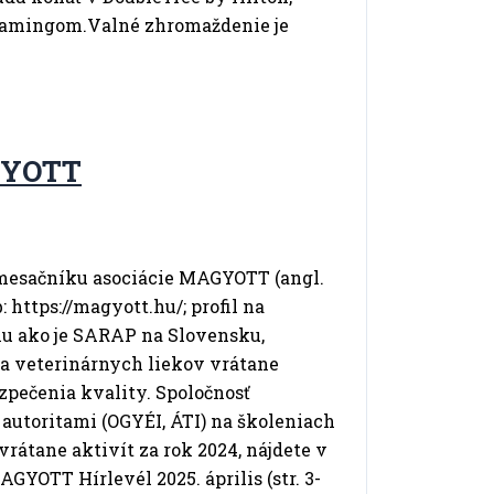
reamingom.Valné zhromaždenie je
GYOTT
 mesačníku asociácie MAGYOTT (angl.
https://magyott.hu/; profil na
u ako je SARAP na Slovensku,
a veterinárnych liekov vrátane
pečenia kvality. Spoločnosť
autoritami (OGYÉI, ÁTI) na školeniach
rátane aktivít za rok 2024, nájdete v
OTT Hírlevél 2025. április (str. 3-