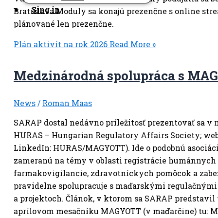
Sing in
Bratislava.Moduly sa konajú prezenčne s online st
plánované len prezenčne.
Plán aktivít na rok 2026
Read More »
Medzinárodná spolupráca s MA
News
/
Roman Maas
SARAP dostal nedávno príležitosť prezentovať sa v
HURAS – Hungarian Regulatory Affairs Society; web: 
LinkedIn: HURAS/MAGYOTT). Ide o podobnú asociáci
zameranú na témy v oblasti registrácie humánnych 
farmakovigilancie, zdravotníckych pomôcok a zabez
pravidelne spolupracuje s maďarskými regulačnými 
a projektoch. Článok, v ktorom sa SARAP predstavil v
aprílovom mesačníku MAGYOTT (v maďarčine) tu: MAGY