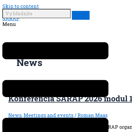
Skip to content
SARAP
Menu
News
Konferencia SARAP 2026 modul 
News
,
Meetings and events
/
Roman Maas
Srdečne vás pozývame na konferenciu SARAP organi