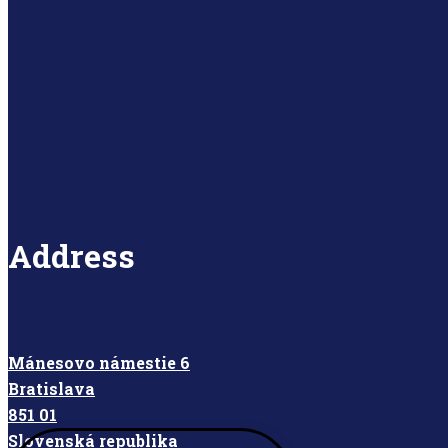
Address
Mánesovo námestie 6
Bratislava
851 01
Slovensk
á republika