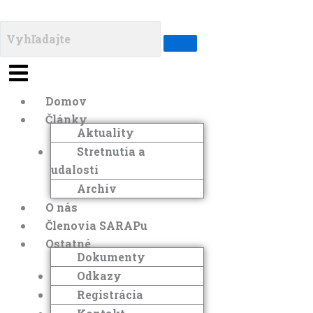
Menu
Domov
Články
Aktuality
Stretnutia a
udalosti
Archív
O nás
Členovia SARAPu
Ostatné
Dokumenty
Odkazy
Registrácia