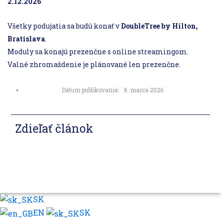
2.12.2026
Všetky podujatia sa budú konať v
DoubleTree by Hilton,
Bratislava
.
Moduly sa konajú prezenčne s online streamingom.
Valné zhromaždenie je plánované len prezenčne.
Dátum publikovania:
8. marca 2026
Zdieľať článok
SK
EN
SK