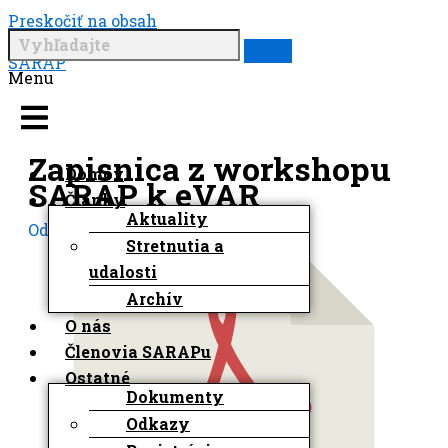
Preskočiť na obsah
SARAP
Menu
Zapisnica z workshopu
Domov
SARAP k eVAR
Články
Aktuality
Od
Matej Developer
/
4. júna 2024
Stretnutia a
udalosti
Archív
O nás
Členovia SARAPu
Ostatné
Dokumenty
Odkazy