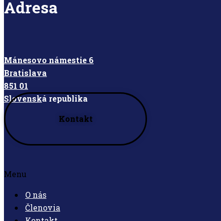
Adresa
Mánesovo námestie 6
Bratislava
851 01
Slovensk
á republika
Kontakt
Menu
O nás
Členovia
Kontakt