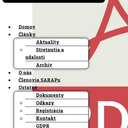
Domov
Články
Aktuality
Stretnutia a
udalosti
Archív
O nás
Členovia SARAPu
Ostatné
Dokumenty
Odkazy
Registrácia
Kontakt
GDPR