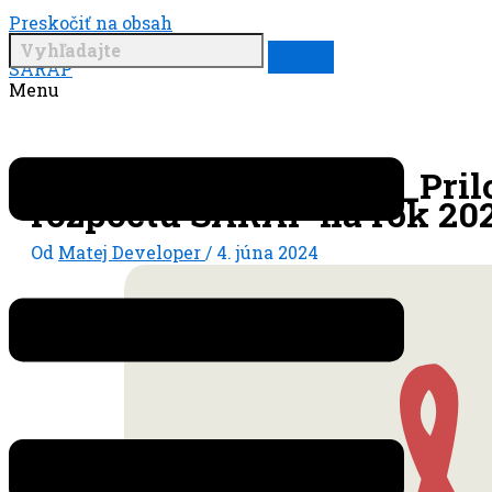
Preskočiť na obsah
SARAP
Menu
VZ SARAP 2021_Bod 8_Pril
rozpoctu SARAP na rok 20
Od
Matej Developer
/
4. júna 2024