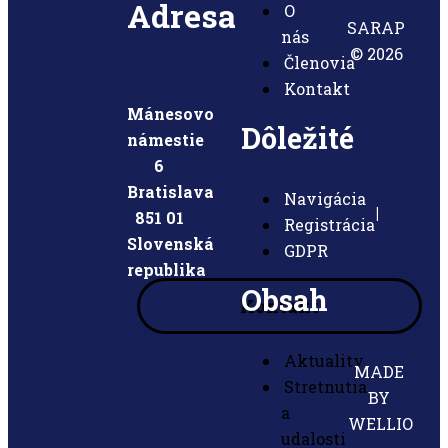
Adresa
O
SARAP
nás
© 2026
Členovia
Kontakt
Mánesovo
Dôležité
námestie
6
Menu
Bratislava
Navigácia
|
851 01
Registrácia
Slovensk
á
GDPR
republika
Obsah
Kontakt
Menu
Aktuality
MADE
Stretnutia
BY
a
WELLIO
udalosti