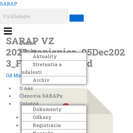
Preskočiť
Menu
Menu
Menu
Menu
SARAP
na
obsah
SARAP VZ
Domov
2023_zapisnica_05Dec202
Články
Aktuality
3_Final_signed red
Stretnutia a
udalosti
Od
Matej Developer
/
4. júna 2024
Archív
O nás
Členovia SARAPu
Ostatné
Dokumenty
Odkazy
Registrácia