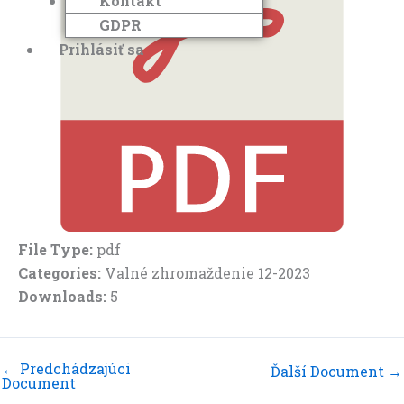
Kontakt
GDPR
Prihlásiť sa
File Type:
pdf
Categories:
Valné zhromaždenie 12-2023
Downloads:
5
←
Predchádzajúci
Ďalší Document
→
Document