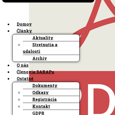
Domov
Články
Aktuality
Stretnutia a
udalosti
Archív
O nás
Členovia SARAPu
Ostatné
Dokumenty
Odkazy
Registrácia
Kontakt
GDPR