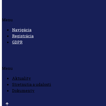
Menu
Navigácia
Registrácia
GDPR
Menu
Aktuality
Stretnutia a udalosti
Dokumenty