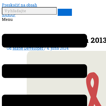
Preskočiť na obsah
SARAP
Menu
SARAP stanovy navrh 2013
Od
Matej Developer
/
4. júna 2024