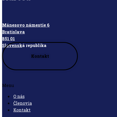
Mánesovo námestie 6
Bratislava
851 01
Slovensk
á republika
Kontakt
Menu
O nás
Členovia
Kontakt