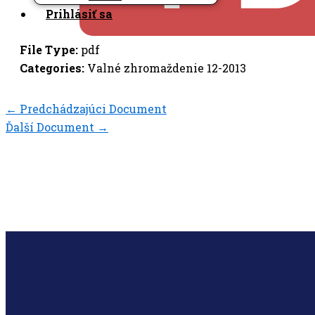
Prihlásiť sa
File Type:
pdf
Categories:
Valné zhromaždenie 12-2013
←
Predchádzajúci Document
Ďalší Document
→