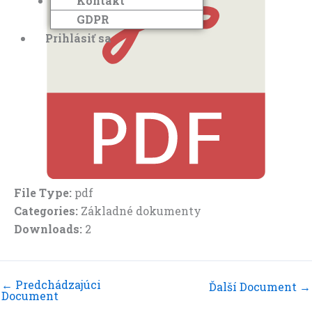
Kontakt
GDPR
Prihlásiť sa
File Type:
pdf
Categories:
Základné dokumenty
Downloads:
2
←
Predchádzajúci
Ďalší Document
→
Document