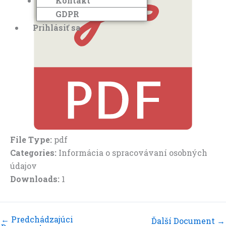
Kontakt
GDPR
Prihlásiť sa
File Type:
pdf
Categories:
Informácia o spracovávaní osobných
údajov
Downloads:
1
←
Predchádzajúci
Ďalší Document
→