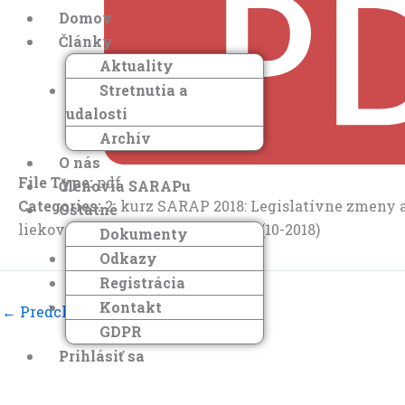
Domov
Články
Aktuality
Stretnutia a
udalosti
Archív
O nás
File Type:
pdf
Členovia SARAPu
Categories:
2. kurz SARAP 2018: Legislatívne zmeny a
Ostatné
liekov v SR. Implementácia FMD (10-2018)
Dokumenty
Odkazy
Registrácia
Kontakt
←
Predchádzajúci Document
GDPR
Prihlásiť sa