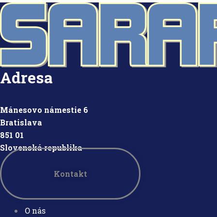
Adresa
Mánesovo námestie 6
Bratislava
851 01
Slovensk
á republika
Kontakt
O nás