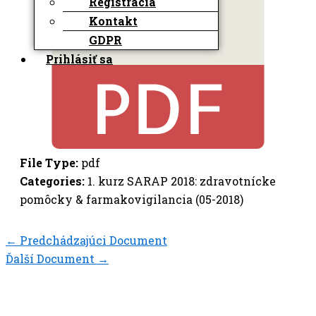
Registrácia
Kontakt
GDPR
Prihlásiť sa
File Type:
pdf
Categories:
1. kurz SARAP 2018: zdravotnícke
pomôcky & farmakovigilancia (05-2018)
←
Predchádzajúci Document
Ďalší Document
→