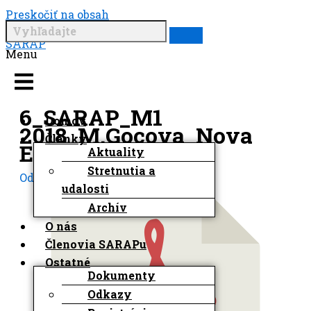
Preskočiť na obsah
SARAP
Menu
6_SARAP_M1
Domov
2018_M.Gocova_Nova
Články
EuV_25May2018
Aktuality
Stretnutia a
Od
Matej Developer
/
4. júna 2024
udalosti
Archív
O nás
Členovia SARAPu
Ostatné
Dokumenty
Odkazy