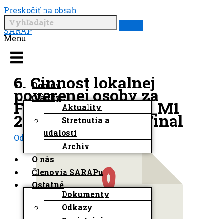
Preskočiť na obsah
SARAP
Menu
6. Cinnost lokalnej
Domov
poverenej osoby za
Články
FV_P.Gibala SUKL_M1
Aktuality
2015_05Jun2015_Final
Stretnutia a
udalosti
Od
Matej Developer
/
4. júna 2024
Archív
O nás
Členovia SARAPu
Ostatné
Dokumenty
Odkazy