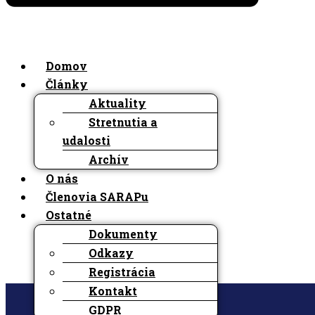
Domov
Články
Aktuality
Stretnutia a
udalosti
Archív
O nás
Členovia SARAPu
Ostatné
Dokumenty
Odkazy
Registrácia
Kontakt
GDPR