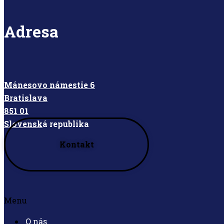
Adresa
Mánesovo námestie 6
Bratislava
851 01
Slovensk
á republika
Kontakt
Menu
O nás