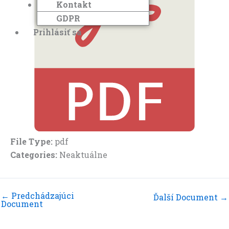
Kontakt
GDPR
Prihlásiť sa
File Type:
pdf
Categories:
Neaktuálne
←
Predchádzajúci
Ďalší Document
→
Document