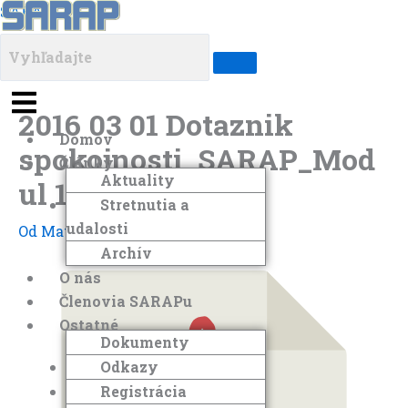
Preskočiť
Menu
Menu
Menu
Menu
SARAP
na
obsah
2016 03 01 Dotaznik
Domov
spokojnosti_SARAP_Mod
Články
Aktuality
ul 1 2016
Stretnutia a
udalosti
Od
Matej Developer
/
2. júna 2024
Archív
O nás
Členovia SARAPu
Ostatné
Dokumenty
Odkazy
Registrácia