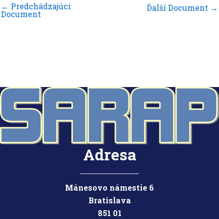
←
Predchádzajúci
Ďalší Document
→
Document
Adresa
Mánesovo námestie 6
Bratislava
851 01