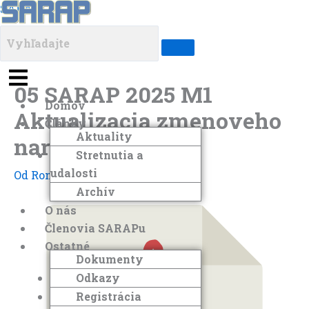
Preskočiť
Menu
Menu
Menu
Menu
SARAP
na
obsah
05 SARAP 2025 M1
Domov
Aktualizacia zmenoveho
Články
Aktuality
nariadenia eAF
Stretnutia a
udalosti
Od
Roman Maas
/
19. júna 2025
Archív
O nás
Členovia SARAPu
Ostatné
Dokumenty
Odkazy
Registrácia