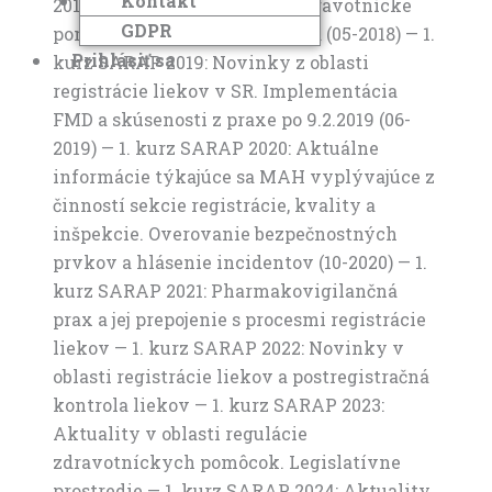
Kontakt
2017) — 1. kurz SARAP 2018: zdravotnícke
GDPR
pomôcky & farmakovigilancia (05-2018) — 1.
Prihlásiť sa
kurz SARAP 2019: Novinky z oblasti
registrácie liekov v SR. Implementácia
FMD a skúsenosti z praxe po 9.2.2019 (06-
2019) — 1. kurz SARAP 2020: Aktuálne
informácie týkajúce sa MAH vyplývajúce z
činností sekcie registrácie, kvality a
inšpekcie. Overovanie bezpečnostných
prvkov a hlásenie incidentov (10-2020) — 1.
kurz SARAP 2021: Pharmakovigilančná
prax a jej prepojenie s procesmi registrácie
liekov — 1. kurz SARAP 2022: Novinky v
oblasti registrácie liekov a postregistračná
kontrola liekov — 1. kurz SARAP 2023:
Aktuality v oblasti regulácie
zdravotníckych pomôcok. Legislatívne
prostredie — 1. kurz SARAP 2024: Aktuality