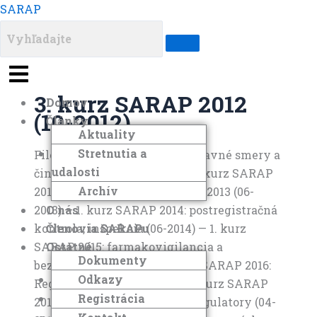
Preskočiť
Menu
Menu
Menu
Menu
SARAP
na
obsah
3. kurz SARAP 2012
Domov
(10-2012)
Články
Aktuality
Stretnutia a
File TypesdocxpdfCategoryHlavné smery a
udalosti
činnostiOdborné aktivity — 1. kurz SARAP
Archív
2012 (03-2012) — 1. kurz SARAP 2013 (06-
O nás
2013) — 1. kurz SARAP 2014: postregistračná
Členovia SARAPu
kontrola, inšpekcia (06-2014) — 1. kurz
Ostatné
SARAP 2015: farmakovigilancia a
Dokumenty
bezpečnosť (06-2015) — 1. kurz SARAP 2016:
Odkazy
Regulatory & IT (03-2016) — 1. kurz SARAP
Registrácia
2017: Pharmacovigilance & Regulatory (04-