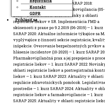
Registrácia
Regulatory (04-2017) — 1. kurz SARAP 2018:
Kontakt
zdravotnícke pomôcky & farmakovigilancia (05-
GDPR
2018) — 1. kurz SARAP 2019: Novinky z oblasti
Prihlásiť sa
registrácie liekov v SR. Implementácia FMD a
skúsenosti z praxe po 9.2.2019 (06-2019) — 1. kurz
SARAP 2020: Aktuálne informácie týkajúce sa 
vyplývajúce z činností sekcie registrácie, kvalit
inšpekcie. Overovanie bezpečnostných prvkov a
hlásenie incidentov (10-2020) — 1. kurz SARAP 20
Pharmakovigilančná prax a jej prepojenie s proc
registrácie liekov — 1. kurz SARAP 2022: Novink
oblasti registrácie liekov a postregistračná kont
liekov — 1. kurz SARAP 2023: Aktuality v oblasti
regulácie zdravotníckych pomôcok. Legislatívn
prostredie — 1. kurz SARAP 2024: Aktuality v obl
registrácie liekov a farmakovigilancie — 1. kurz
SARAP 2025: Aktuality v oblasti registrácie liek