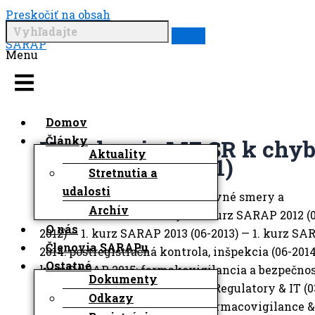
Preskočiť na obsah
SARAP
Menu
Domov
Články
Vyjadrenie MZ SR k chy
Aktuality
v zákone (11-2011)
Stretnutia a
udalosti
File TypesdocxpdfCategoryHlavné smery a
Archív
činnostiOdborné aktivity — 1. kurz SARAP 2012 (
O nás
2012) — 1. kurz SARAP 2013 (06-2013) — 1. kurz S
Členovia SARAPu
2014: postregistračná kontrola, inšpekcia (06-2014)
Ostatné
kurz SARAP 2015: farmakovigilancia a bezpečnos
Dokumenty
(06-2015) — 1. kurz SARAP 2016: Regulatory & IT (0
Odkazy
2016) — 1. kurz SARAP 2017: Pharmacovigilance &