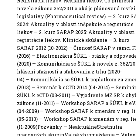
Registrácia liekov. Reklama liekov. Čo priniesla
novela zákona 362/2011 a aká je plánovaná revíz
legislatívy (Pharmaceutical review). — 2. kurz 
2024: Aktuality v oblasti inšpekcie a registrácie
liekov — 2. kurz SARAP 2025: Aktuality v oblasti
registrácie liekov. Klinické skúšanie — 3. kurz
SARAP 2012 (10-2012) — Činnosť SARAP v rámci 
(2016) — Elektronizácia ŠÚKL - otázky a odpoved
(2020) — Komunikácia so ŠÚKL k novele z. 362/20
hlásení sťažností a sťahovania z trhu (2020-
04) — Komunikácia so ŠÚKL k poplatkom za zme
(2013) — Seminár k eCTD 2014 (04-2014) — Seminá
ŠÚKL k eCTD (03-2011) — Vyjadrenie MZ SR k chy
zákone (11-2011) — Workshop SARAP a ŠÚKL k e
(04-2009) — Workshop SARAP k zmenám v reg. l
(05-2010) — Workshop SARAP k zmenám v reg. li
(11-2009)Pozvánky — NeaktuálneStretnutia
pracovných skupínValné zhromaždenia — Valné